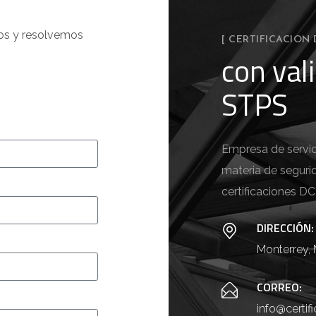
os y resolvemos
[ CERTIFICACION 
con val
STPS
Empresa de servici
materia de seguri
certificaciones DC
DIRECCIÓN:
Monterrey,
CORREO:
info@certi