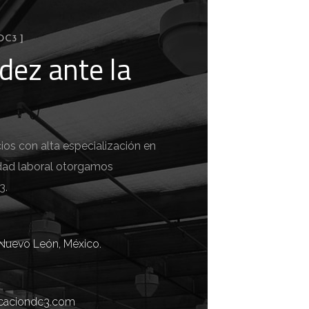
DC3 ]
idez ante la
os con alta especialización en
dad laboral otorgamos
3.
 Nuevo León, México.
ficaciondc3.com